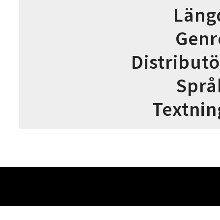
Läng
Genr
Distributö
Språ
Textnin