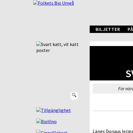
BILJETTER
PÅ
S
För när
🔍
Längs Donaus leriga