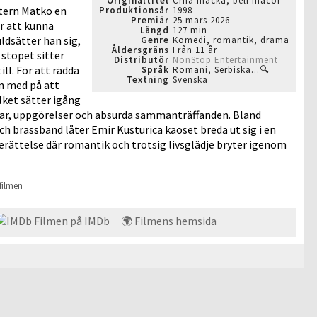
Originaltitel
Crna macka, beli macor
tern Matko en
Produktionsår
1998
Premiär
25 mars 2026
r att kunna
Längd
127 min
uldsätter han sig,
Genre
Komedi, romantik, drama
Åldersgräns
Från 11 år
 stöpet sitter
Distributör
NonStop Entertainment
ill. För att rädda
Språk
Romani, Serbiska...🔍
Textning
Svenska
an med på att
ilket sätter igång
gar, uppgörelser och absurda sammanträffanden. Bland
ch brassband låter Emir Kusturica kaoset breda ut sig i en
berättelse där romantik och trotsig livsglädje bryter igenom
filmen
Filmen på IMDb
🌍 Filmens hemsida