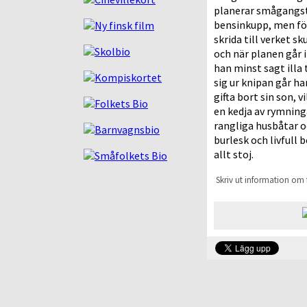
planerar smågangs
bensinkupp, men fö
skrida till verket sk
och när planen går i
han minst sagt illa t
sig ur knipan går h
gifta bort sin son, v
en kedja av rymnin
rangliga husbåtar o
burlesk och livfull 
allt stoj.
Skriv ut information om 