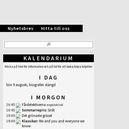
.
Nyhetsbrev
Hitta till oss
KALENDARIUM
Klicka på titel för information och på tid för att boka/köpa biljetter
I DAG
Sön 9 augusti, biografen stängd
I MORGON
16:45
Fårdetektiverna
engelskt tal
16:45
Sommarrepris
:
Sirât
19:00
Det grönaste gräset
19:00
Klassiker
:
Me and you and everyone we
know