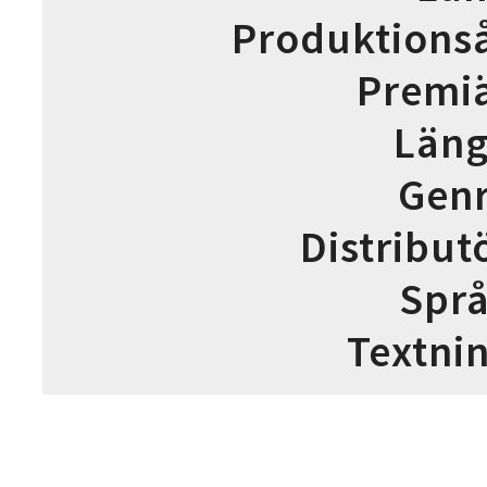
Produktions
Premi
Län
Gen
Distribut
Spr
Textni