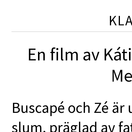
KL
En film av Ká
Me
Buscapé och Zé är
slum, präglad av f