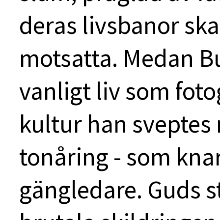
deras livsbanor ska
motsatta. Medan Bu
vanligt liv som fo
kultur han sveptes
tonåring - som kna
gängledare. Guds st