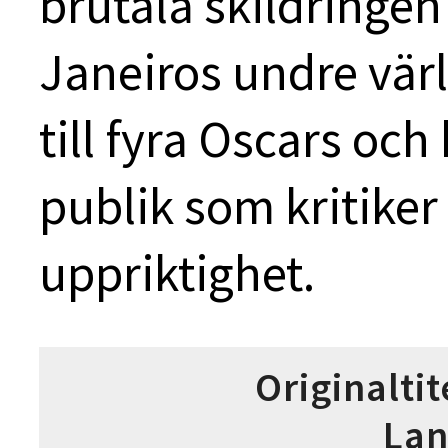
brutala skildringen 
Janeiros undre vä
till fyra Oscars och
publik som kritike
uppriktighet.
Originaltit
La