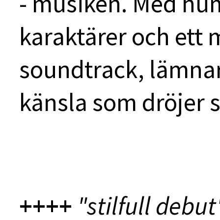
- musiken. Med hu
karaktärer och ett
soundtrack, lämna
känsla som dröjer s
++++
"stilfull debut