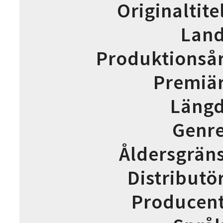
Originaltite
Lan
Produktionså
Premiä
Läng
Genr
Åldersgrän
Distributö
Producen