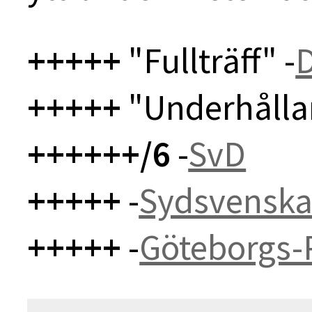
+++++
"Fullträff" -
+++++
"Underhålla
++++++/6
-
SvD
+++++
-
Sydsvensk
+++++
-
Göteborgs-