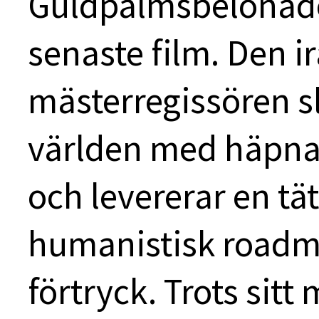
Guldpalmsbelönade
senaste film. Den i
mästerregissören s
världen med häpna
och levererar en tä
humanistisk roadm
förtryck. Trots sit