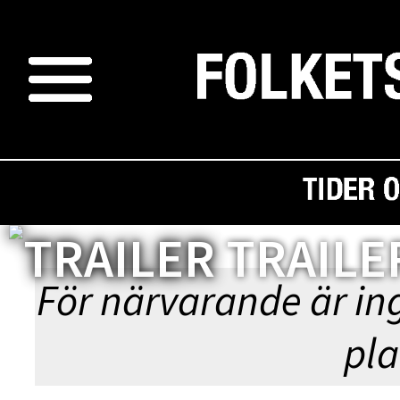
MAVKA: SK
TRAILE
För närvarande är in
pla