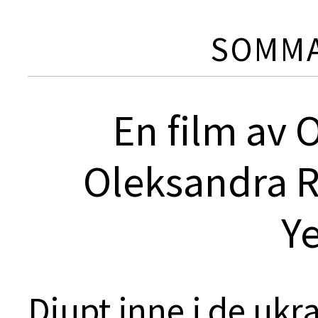
SOMMA
En film av
Oleksandra 
Y
Djupt inne i de ukr