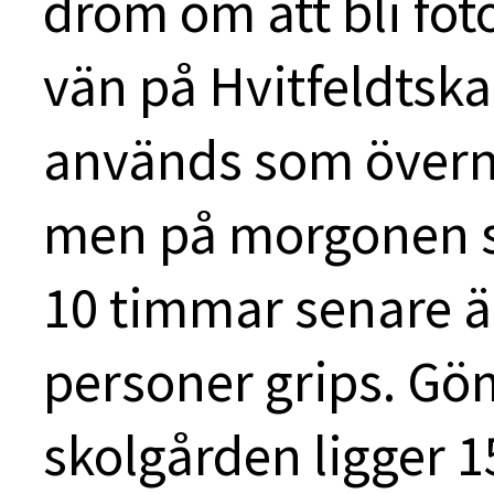
dröm om att bli fot
vän på Hvitfeldtsk
används som övernat
men på morgonen sp
10 timmar senare ä
personer grips. Göm
skolgården ligger 1