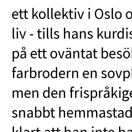
ett kollektiv i Oslo
liv - tills hans kur
på ett oväntat bes
farbrodern en sovpla
men den frispråkige
snabbt hemmastadd