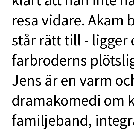
klart att han inte h
resa vidare. Akam b
står rätt till - lig
farbroderns plötsl
Jens är en varm oc
dramakomedi om ku
familjeband, integr