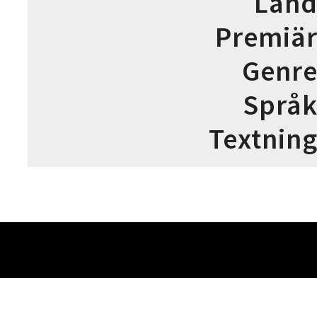
Lan
Premiä
Genr
Språ
Textnin