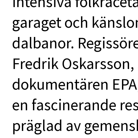
intensiva folkracetä
garaget och känslo
dalbanor. Regissör
Fredrik Oskarsson, 
dokumentären EPA,
en fascinerande res
präglad av gemens