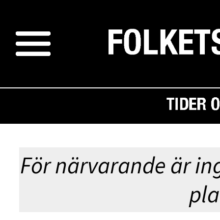
FO
För närvarande är in
pla