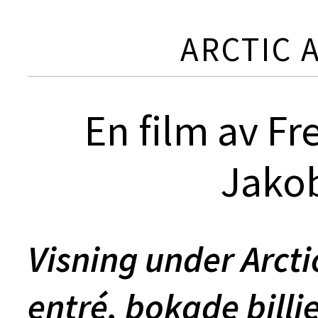
ARCTIC 
En film av Fr
Jako
Visning under Arcti
entré, bokade billj